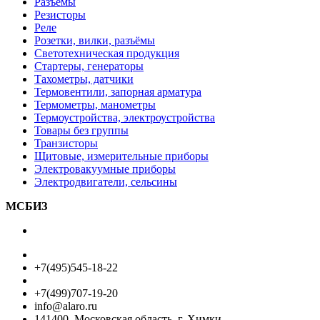
Разъёмы
Резисторы
Реле
Розетки, вилки, разъёмы
Светотехническая продукция
Стартеры, генераторы
Тахометры, датчики
Термовентили, запорная арматура
Термометры, манометры
Термоустройства, электроустройства
Товары без группы
Транзисторы
Щитовые, измерительные приборы
Электровакуумные приборы
Электродвигатели, сельсины
МСБИЗ
+7(495)545-18-22
+7(499)707-19-20
info@alaro.ru
141400, Московская область, г. Химки,