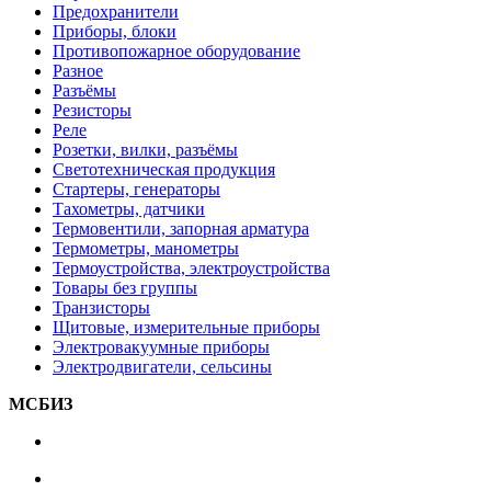
Предохранители
Приборы, блоки
Противопожарное оборудование
Разное
Разъёмы
Резисторы
Реле
Розетки, вилки, разъёмы
Светотехническая продукция
Стартеры, генераторы
Тахометры, датчики
Термовентили, запорная арматура
Термометры, манометры
Термоустройства, электроустройства
Товары без группы
Транзисторы
Щитовые, измерительные приборы
Электровакуумные приборы
Электродвигатели, сельсины
МСБИЗ